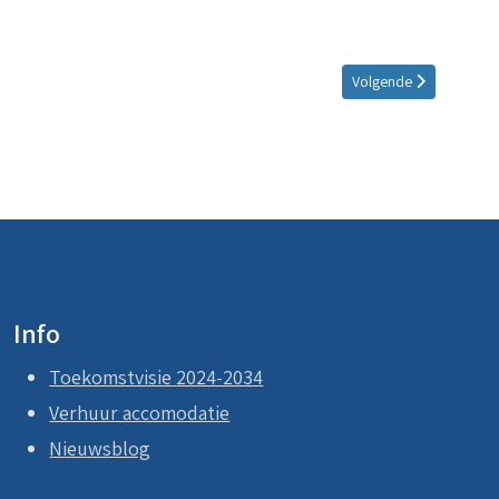
Volgende artikel: Prom
Volgende
Info
Toekomstvisie
2024-2034
Verhuur accomodatie
Nieuwsblog