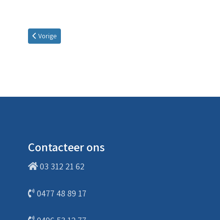
Vorig artikel: Routebeschrijving
Vorige
Contacteer ons
03 312 21 62
0477 48 89 17