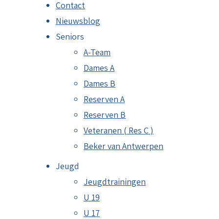
Contact
Nieuwsblog
Seniors
A-Team
Dames A
Dames B
Reserven A
Reserven B
Veteranen ( Res C )
Beker van Antwerpen
Jeugd
Jeugdtrainingen
U 19
U 17