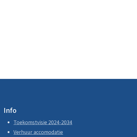
Info
Toekomstvisie
2024-2034
Verhuur accomodatie