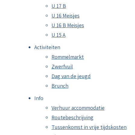
U 17 B
U 16 Meisjes
U 16 B Meisjes
U 15 A
Activiteiten
Rommelmarkt
Zwerfvuil
Dag van de jeugd
Brunch
Info
Verhuur accommodatie
Routebeschrijving
Tussenkomst in vrije tijdskosten